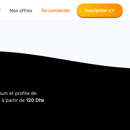
?
Nos offres
Se connecter
Inscription 👉
um et profite de
, à partir de
120 Dhs