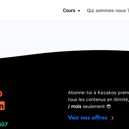
Cours
Qui sommes-nous 
Abonne-toi à Kezakoo premi
tous les contenus en illimité
/ mois
seulement 😎
Voir nos offres
407