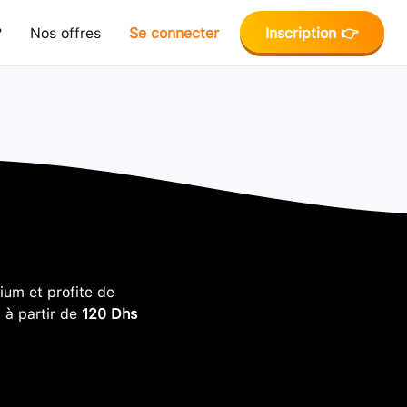
?
Nos offres
Se connecter
Inscription 👉
um et profite de
, à partir de
120 Dhs