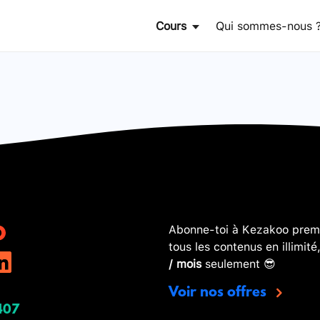
Cours
Qui sommes-nous 
Abonne-toi à Kezakoo premi
tous les contenus en illimité
/ mois
seulement 😎
Voir nos offres
407