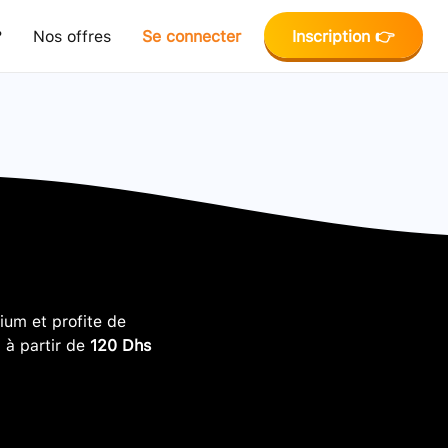
?
Nos offres
Se connecter
Inscription 👉
um et profite de
, à partir de
120 Dhs