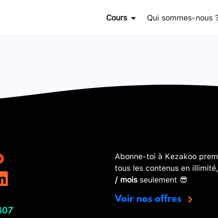
Cours
Qui sommes-nous 
Abonne-toi à Kezakoo premi
tous les contenus en illimité
/ mois
seulement 😎
Voir nos offres
407