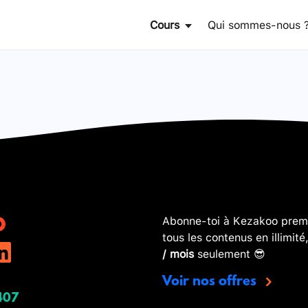
Cours
Qui sommes-nous 
Abonne-toi à Kezakoo premi
tous les contenus en illimité
/ mois
seulement 😎
Voir nos offres
407