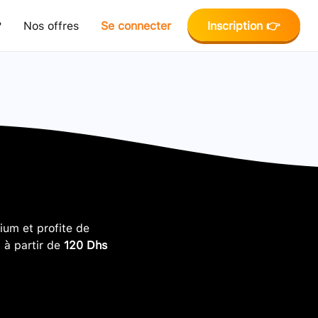
?
Nos offres
Se connecter
Inscription 👉
um et profite de
, à partir de
120 Dhs