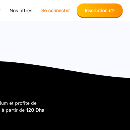
?
Nos offres
Se connecter
Inscription 👉
um et profite de
, à partir de
120 Dhs