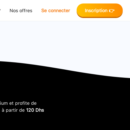
?
Nos offres
Se connecter
Inscription 👉
um et profite de
, à partir de
120 Dhs