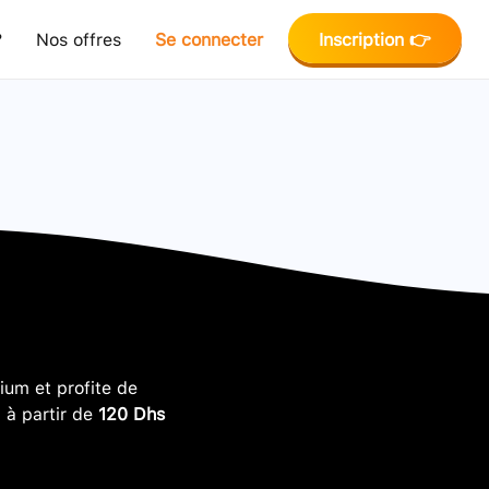
?
Nos offres
Se connecter
Inscription 👉
um et profite de
, à partir de
120 Dhs