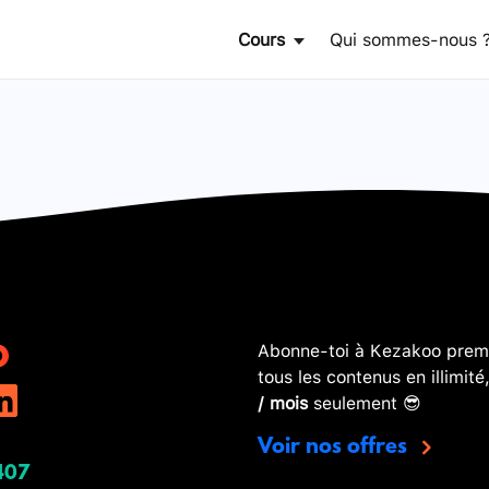
Cours
Qui sommes-nous 
Abonne-toi à Kezakoo premi
tous les contenus en illimité
/ mois
seulement 😎
Voir nos offres
407