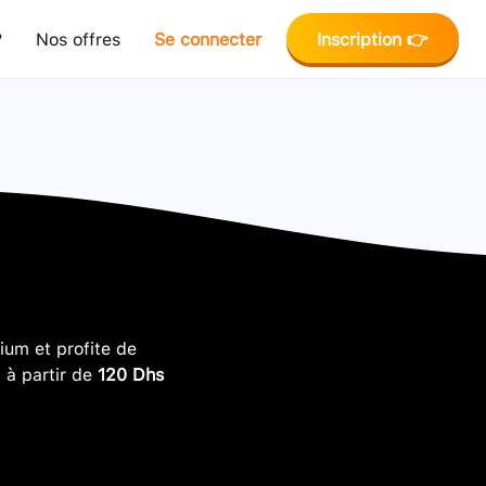
?
Nos offres
Se connecter
Inscription 👉
um et profite de
, à partir de
120 Dhs