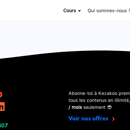
Cours
Qui sommes-nous 
Abonne-toi à Kezakoo premi
tous les contenus en illimité
/ mois
seulement 😎
Voir nos offres
407