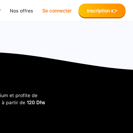
?
Nos offres
Se connecter
Inscription 👉
um et profite de
, à partir de
120 Dhs