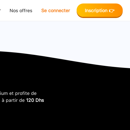
?
Nos offres
Se connecter
Inscription 👉
um et profite de
, à partir de
120 Dhs