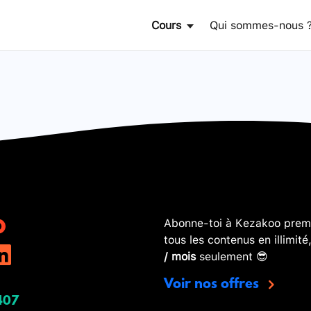
Cours
Qui sommes-nous 
Abonne-toi à Kezakoo premi
tous les contenus en illimité
/ mois
seulement 😎
Voir nos offres
407