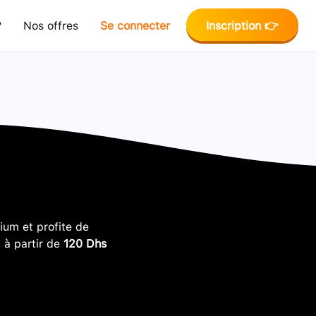
?
Nos offres
Se connecter
Inscription 👉
um et profite de
, à partir de
120 Dhs