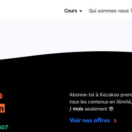
Cours
Qui sommes-nous 
Abonne-toi à Kezakoo premi
tous les contenus en illimité
/ mois
seulement 😎
Voir nos offres
407