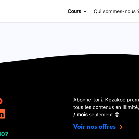
Cours
Qui sommes-nous 
Abonne-toi à Kezakoo premi
tous les contenus en illimité
/ mois
seulement 😎
Voir nos offres
407