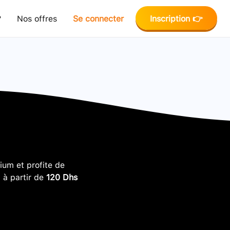
?
Nos offres
Se connecter
Inscription 👉
um et profite de
, à partir de
120 Dhs