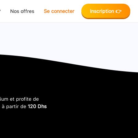
?
Nos offres
Se connecter
Inscription 👉
um et profite de
, à partir de
120 Dhs