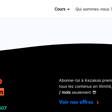
Cours
Qui sommes-nous 
Abonne-toi à Kezakoo premi
tous les contenus en illimité
/ mois
seulement 😎
Voir nos offres
407