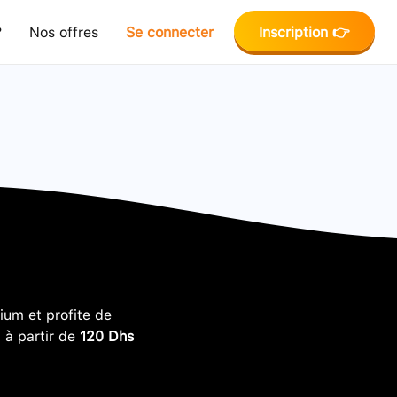
?
Nos offres
Se connecter
Inscription 👉
um et profite de
, à partir de
120 Dhs