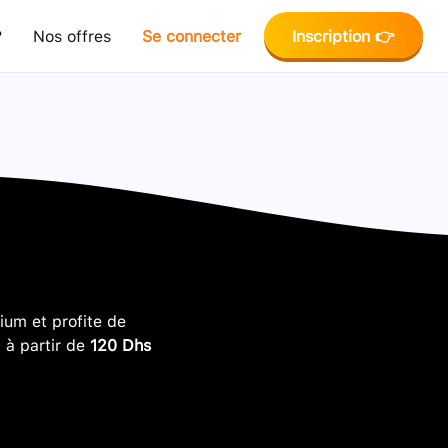
?
Nos offres
Se connecter
Inscription 👉
um et profite de
, à partir de
120 Dhs