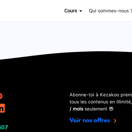
Cours
Qui sommes-nous 
Abonne-toi à Kezakoo premi
tous les contenus en illimité
/ mois
seulement 😎
Voir nos offres
407