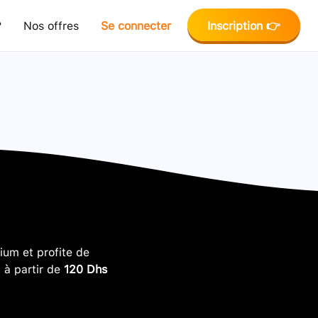
?
Nos offres
Se connecter
Inscription 👉
um et profite de
, à partir de
120 Dhs