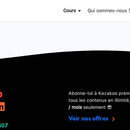
Cours
Qui sommes-nous 
Abonne-toi à Kezakoo premi
tous les contenus en illimité
/ mois
seulement 😎
Voir nos offres
407