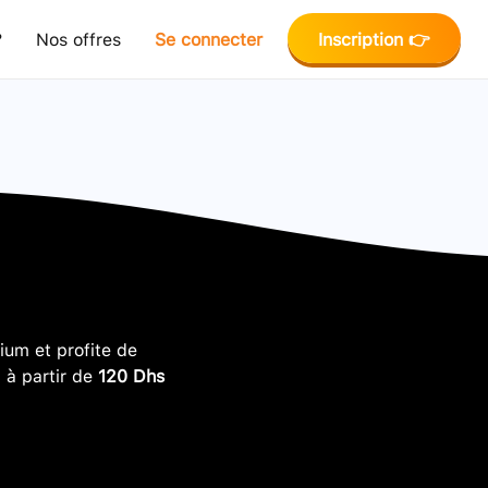
?
Nos offres
Se connecter
Inscription 👉
um et profite de
, à partir de
120 Dhs