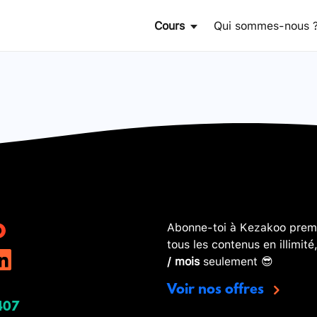
Cours
Qui sommes-nous 
Abonne-toi à Kezakoo premi
tous les contenus en illimité
/ mois
seulement 😎
Voir nos offres
407