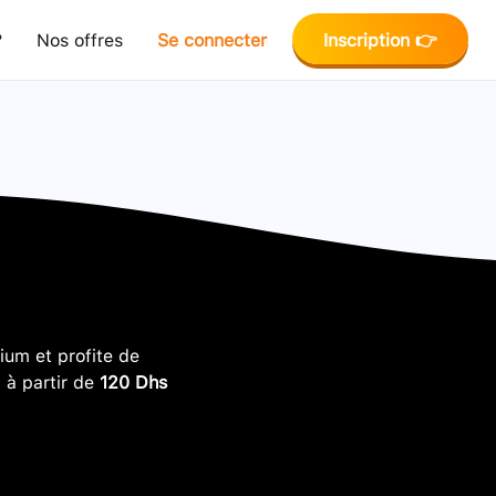
?
Nos offres
Se connecter
Inscription 👉
um et profite de
, à partir de
120 Dhs