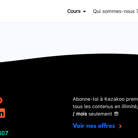
Cours
Qui sommes-nous 
Abonne-toi à Kezakoo premi
tous les contenus en illimité
/ mois
seulement 😎
Voir nos offres
407