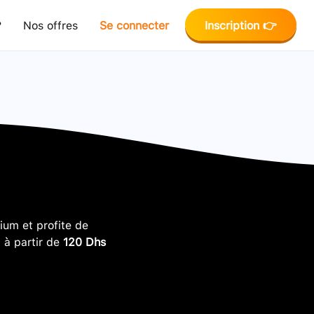
?
Nos offres
Se connecter
Inscription 👉
um et profite de
, à partir de
120 Dhs