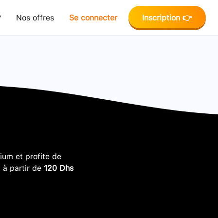
?
Nos offres
Se connecter
Inscription 👉
um et profite de
, à partir de
120 Dhs