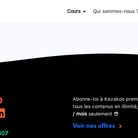
Cours
Qui sommes-nous 
Abonne-toi à Kezakoo premi
tous les contenus en illimité
/ mois
seulement 😎
Voir nos offres
407