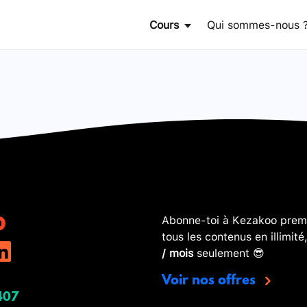
Cours
Qui sommes-nous 
Abonne-toi à Kezakoo premi
tous les contenus en illimité
/ mois
seulement 😎
Voir nos offres
407