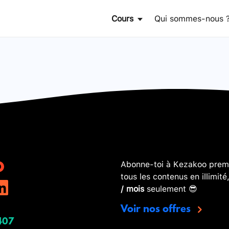
Cours
Qui sommes-nous 
Abonne-toi à Kezakoo premi
tous les contenus en illimité
/ mois
seulement 😎
Voir nos offres
407