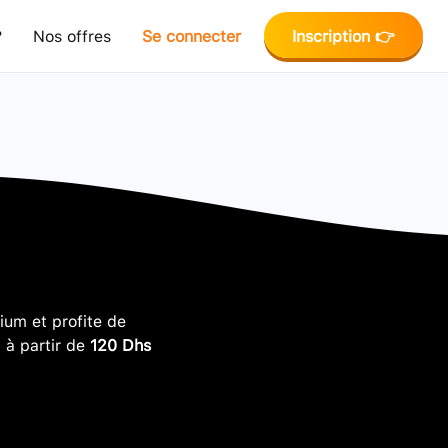
?
Nos offres
Se connecter
Inscription 👉
um et profite de
, à partir de
120 Dhs