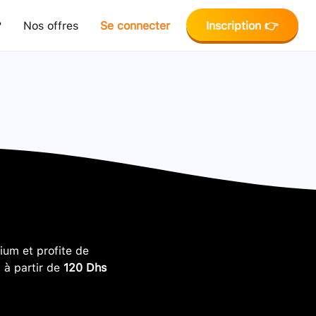
?
Nos offres
Se connecter
Inscription 👉
um et profite de
, à partir de
120 Dhs