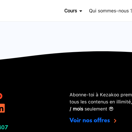
Cours
Qui sommes-nous 
Abonne-toi à Kezakoo premi
tous les contenus en illimité
/ mois
seulement 😎
Voir nos offres
407