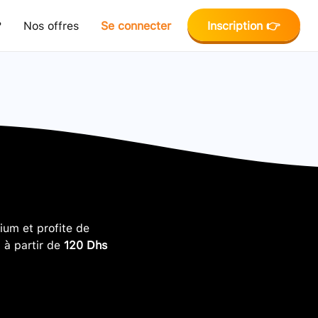
?
Nos offres
Se connecter
Inscription 👉
um et profite de
, à partir de
120 Dhs