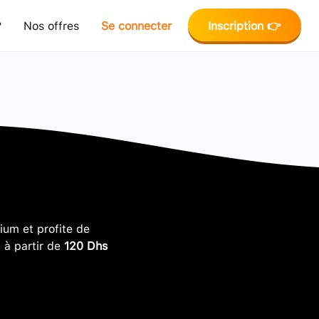
?
Nos offres
Se connecter
Inscription 👉
um et profite de
, à partir de
120 Dhs