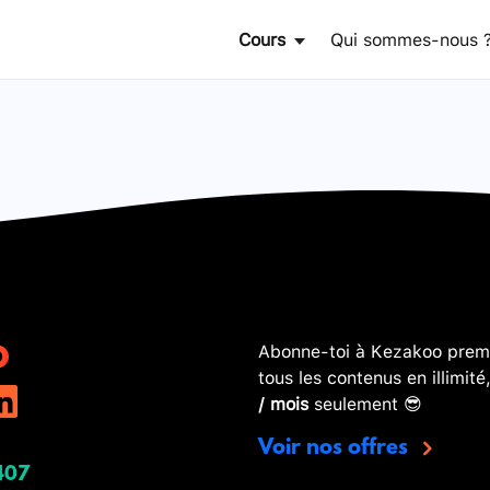
Cours
Qui sommes-nous 
Abonne-toi à Kezakoo premi
tous les contenus en illimité
/ mois
seulement 😎
Voir nos offres
407