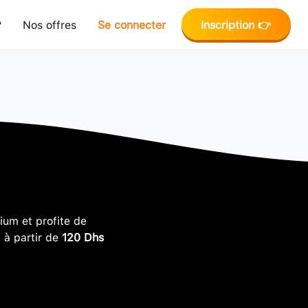
?
Nos offres
Se connecter
Inscription 👉
um et profite de
, à partir de
120 Dhs