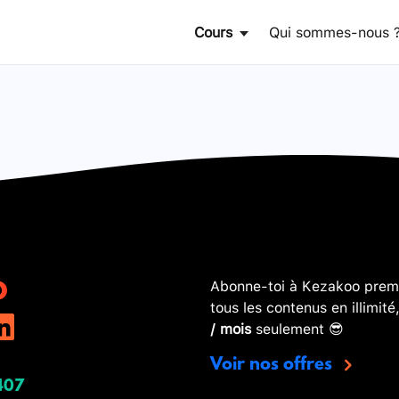
Cours
Qui sommes-nous 
Abonne-toi à Kezakoo premi
tous les contenus en illimité
/ mois
seulement 😎
Voir nos offres
407