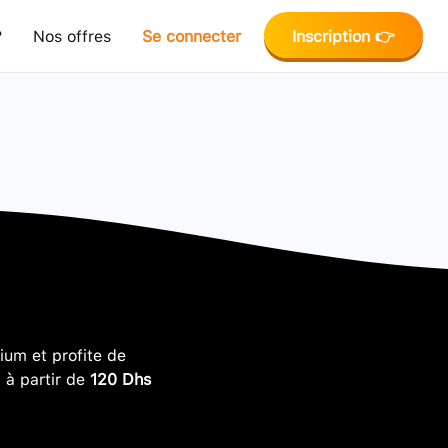
?
Nos offres
Se connecter
Inscription 👉
um et profite de
, à partir de
120 Dhs