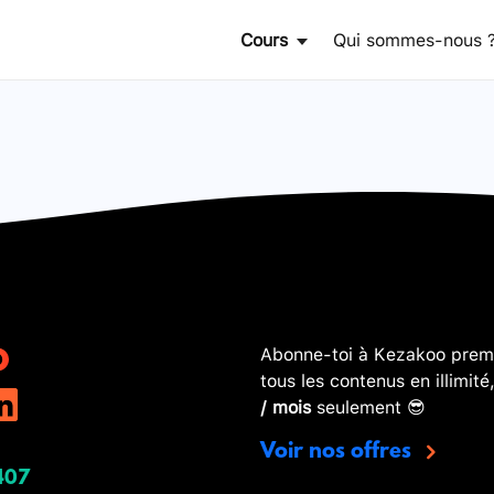
Cours
Qui sommes-nous 
Abonne-toi à Kezakoo premi
tous les contenus en illimité
/ mois
seulement 😎
Voir nos offres
407