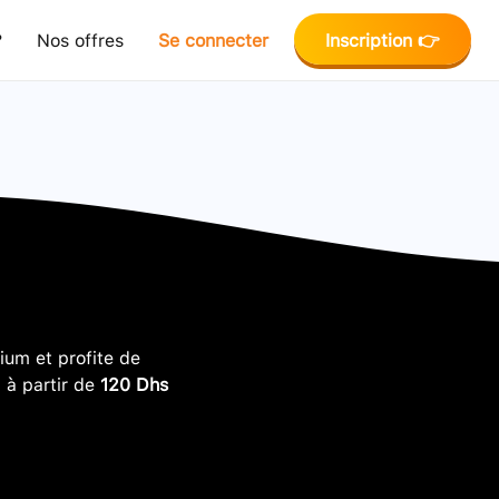
?
Nos offres
Se connecter
Inscription 👉
um et profite de
, à partir de
120 Dhs