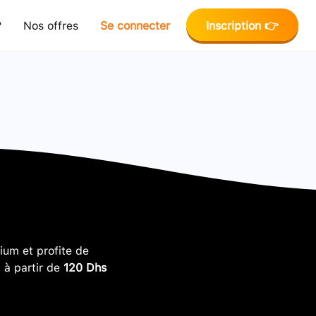
?
Nos offres
Se connecter
Inscription 👉
um et profite de
, à partir de
120 Dhs