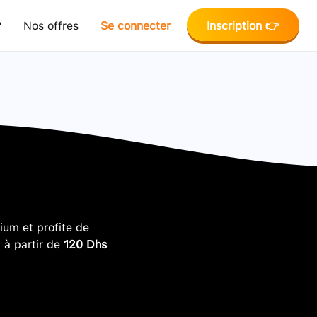
?
Nos offres
Se connecter
Inscription 👉
um et profite de
, à partir de
120 Dhs