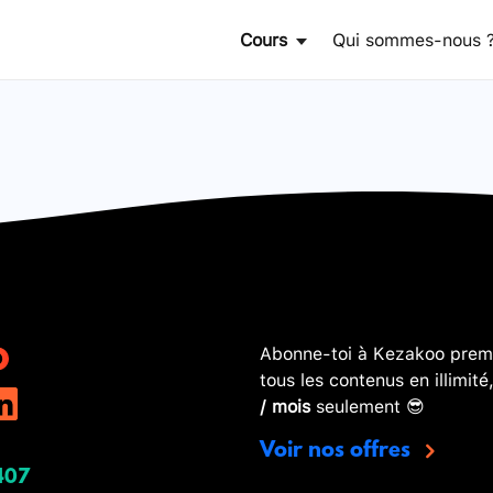
Cours
Qui sommes-nous 
Abonne-toi à Kezakoo premi
tous les contenus en illimité
/ mois
seulement 😎
Voir nos offres
407