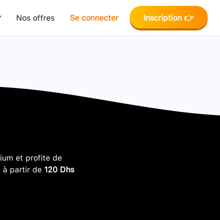
?
Nos offres
Se connecter
Inscription 👉
um et profite de
, à partir de
120 Dhs