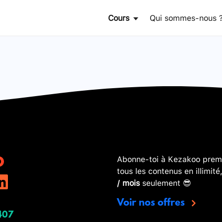
Cours
Qui sommes-nous 
Abonne-toi à Kezakoo premi
tous les contenus en illimité
/ mois
seulement 😎
Voir nos offres
407