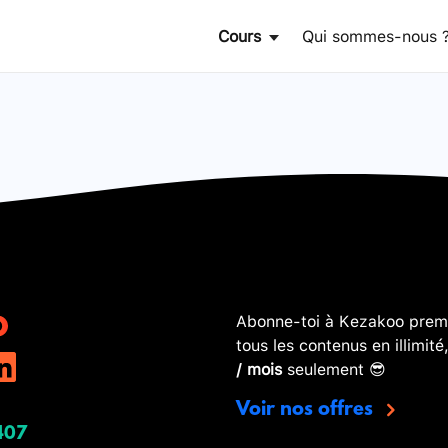
Cours
Qui sommes-nous 
Abonne-toi à Kezakoo premi
tous les contenus en illimité
/ mois
seulement 😎
Voir nos offres
407