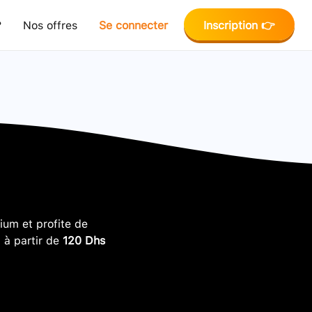
?
Nos offres
Se connecter
Inscription 👉
um et profite de
, à partir de
120 Dhs