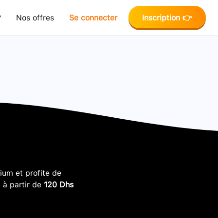
?
Nos offres
Se connecter
Inscription 👉
um et profite de
, à partir de
120 Dhs