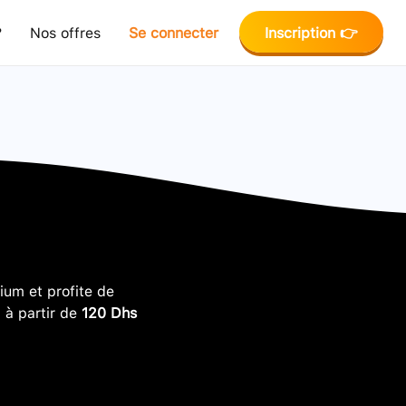
?
Nos offres
Se connecter
Inscription 👉
um et profite de
, à partir de
120 Dhs