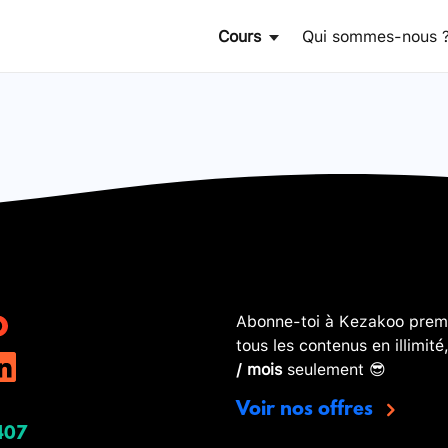
Cours
Qui sommes-nous 
Abonne-toi à Kezakoo premi
tous les contenus en illimité
/ mois
seulement 😎
Voir nos offres
407