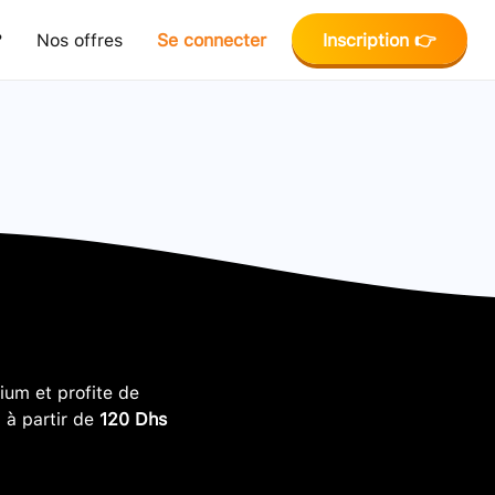
?
Nos offres
Se connecter
Inscription 👉
um et profite de
, à partir de
120 Dhs