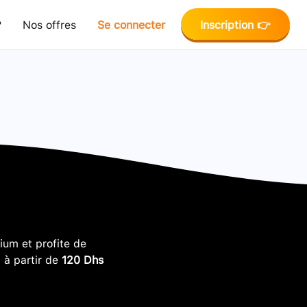
?
Nos offres
Se connecter
Inscription 👉
um et profite de
, à partir de
120 Dhs