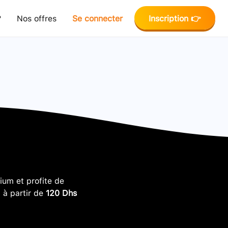
?
Nos offres
Se connecter
Inscription 👉
um et profite de
, à partir de
120 Dhs