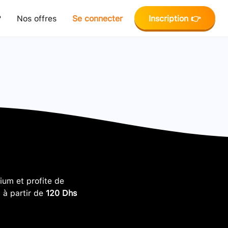
?
Nos offres
Se connecter
Inscription 👉
um et profite de
, à partir de
120 Dhs