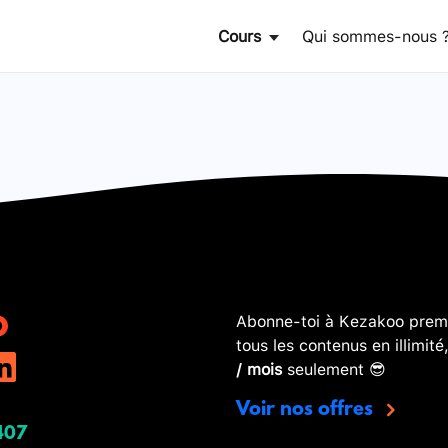
Cours
Qui sommes-nous 
Abonne-toi à Kezakoo premi
tous les contenus en illimité
/ mois
seulement 😎
Voir nos offres
407