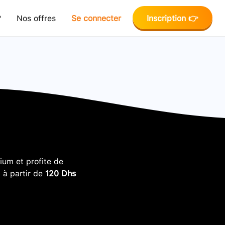
?
Nos offres
Se connecter
Inscription 👉
um et profite de
, à partir de
120 Dhs