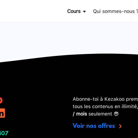
Cours
Qui sommes-nous 
Abonne-toi à Kezakoo premi
tous les contenus en illimité
/ mois
seulement 😎
Voir nos offres
407