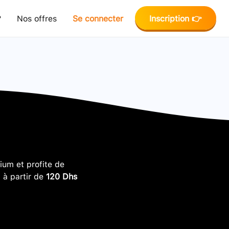
?
Nos offres
Se connecter
Inscription 👉
um et profite de
, à partir de
120 Dhs