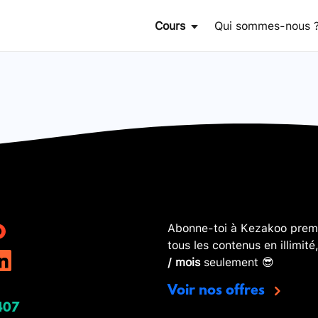
Cours
Qui sommes-nous 
Abonne-toi à Kezakoo premi
tous les contenus en illimité
/ mois
seulement 😎
Voir nos offres
407