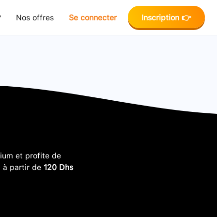
?
Nos offres
Se connecter
Inscription 👉
um et profite de
, à partir de
120 Dhs