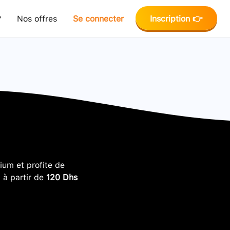
?
Nos offres
Se connecter
Inscription 👉
um et profite de
, à partir de
120 Dhs