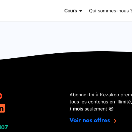
Cours
Qui sommes-nous 
Abonne-toi à Kezakoo premi
tous les contenus en illimité
/ mois
seulement 😎
Voir nos offres
407