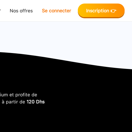
?
Nos offres
Se connecter
Inscription 👉
um et profite de
, à partir de
120 Dhs