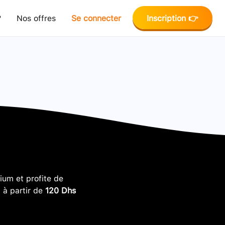
?
Nos offres
Se connecter
Inscription 👉
um et profite de
, à partir de
120 Dhs