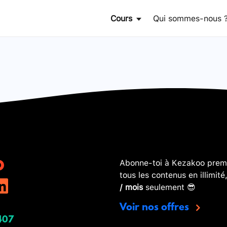
Cours
Qui sommes-nous 
Abonne-toi à Kezakoo premi
tous les contenus en illimité
/ mois
seulement 😎
Voir nos offres
407