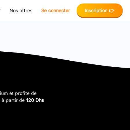
?
Nos offres
Se connecter
Inscription 👉
um et profite de
, à partir de
120 Dhs