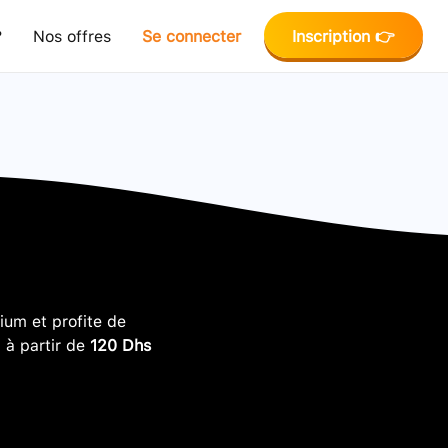
?
Nos offres
Se connecter
Inscription 👉
um et profite de
, à partir de
120 Dhs