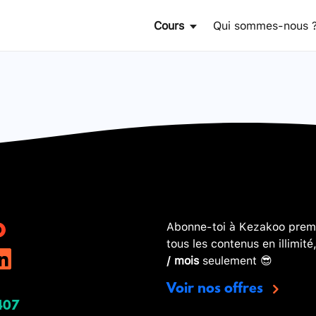
Cours
Qui sommes-nous 
Abonne-toi à Kezakoo premi
tous les contenus en illimité
/ mois
seulement 😎
Voir nos offres
407