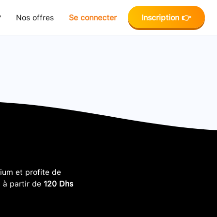
?
Nos offres
Se connecter
Inscription 👉
um et profite de
, à partir de
120 Dhs