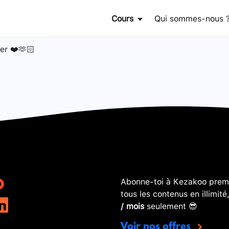
Cours
Qui sommes-nous 
her ❤️🫶🏻
Abonne-toi à Kezakoo premi
tous les contenus en illimité
/ mois
seulement 😎
Voir nos offres