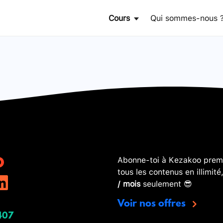
Cours
Qui sommes-nous 
Abonne-toi à Kezakoo premi
tous les contenus en illimité
/ mois
seulement 😎
Voir nos offres
407