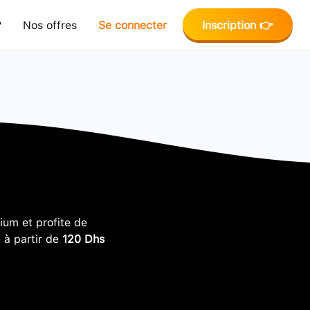
?
Nos offres
Se connecter
Inscription 👉
um et profite de
, à partir de
120 Dhs