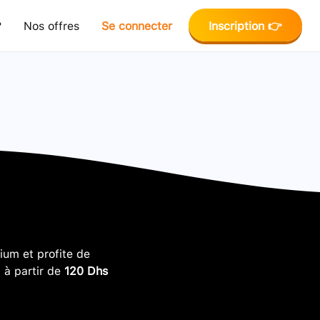
?
Nos offres
Se connecter
Inscription 👉
um et profite de
, à partir de
120 Dhs