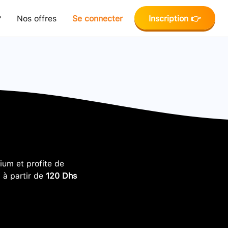
?
Nos offres
Se connecter
Inscription 👉
um et profite de
, à partir de
120 Dhs