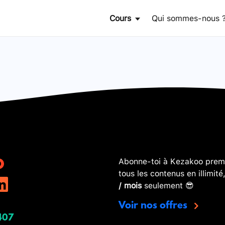
Cours
Qui sommes-nous 
Abonne-toi à Kezakoo premi
tous les contenus en illimité
/ mois
seulement 😎
Voir nos offres
407